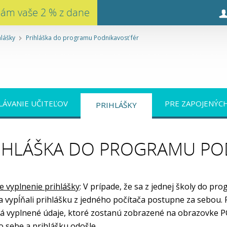
nám vaše 2 % z dane
hlášky
Prihláška do programu Podnikavosť fér
LÁVANIE UČITEĽOV
PRE ZAPOJENÝC
PRIHLÁŠKY
IHLÁŠKA DO PROGRAMU PO
e vyplnenie prihlášky
: V prípade, že sa z jednej školy do pr
ia vypĺňali prihlášku z jedného počítača postupne za sebou. 
 vyplnené údaje, ktoré zostanú zobrazené na obrazovke PC (n
o sebe a prihlášku odošle.