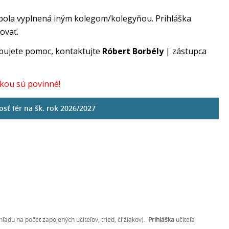
už bola vyplnená iným kolegom/kolegyňou. Prihláška
ovať.
ebujete pomoc, kontaktujte
Róbert Borbély
| zástupca
čkou sú povinné!
sť fér na šk. rok 2026/2027
ľadu na počet zapojených učiteľov, tried, či žiakov).
Prihláška
učiteľa