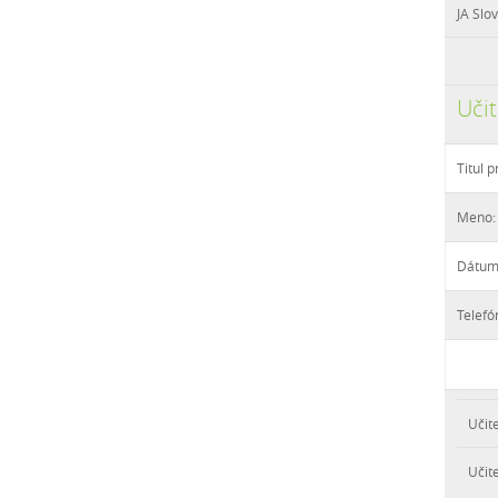
JA Slo
Učit
Titul 
Meno:
Dátum
Telefó
Učite
Učit