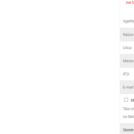
Iné 
Vyplňt
Názov
Ulica:
Mesto
IČO:
E-mail
M
Táto s
vo fak
Skontr