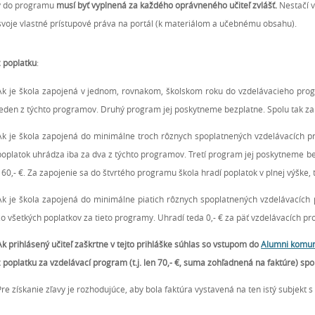
y do programu
musí byť vyplnená za každého oprávneného učiteľ
zvlášť.
Nestačí v
 svoje vlastné prístupové práva na portál (k materiálom a učebnému obsahu).
z poplatku
:
Ak je škola zapojená v jednom, rovnakom, školskom roku do vzdelávacieho prog
jeden z týchto programov. Druhý program jej poskytneme bezplatne. Spolu tak za
Ak je škola zapojená do minimálne troch rôznych spoplatnených vzdelávacích 
poplatok uhrádza iba za dva z týchto programov. Tretí program jej poskytneme be
160,- €. Za zapojenie sa do štvrtého programu škola hradí poplatok v plnej výške, t
Ak je škola zapojená do minimálne piatich rôznych spoplatnených vzdelávacíc
zo všetkých poplatkov za tieto programy. Uhradí teda 0,- € za päť vzdelávacích p
Ak prihlásený učiteľ zaškrtne v tejto prihláške súhlas so vstupom do
Alumni komun
z poplatku za vzdelávací program (t.j. len 70,- €, suma zohľadnená na faktúre) sp
Pre získanie zľavy je rozhodujúce, aby bola faktúra vystavená na ten istý subjekt 