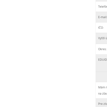
Telefó
E-mail
IČO:
Vyšší 
Okres:
EDUID
Mám n
na zľa
Pre zí