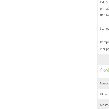
Faktúr
prihlá
do 14 
Stanov
Komple
V príp
Ško
Názov 
Ulica:
Mesto