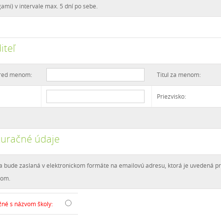
gami) v intervale max. 5 dní po sebe.
iteľ
pred menom:
Titul za menom:
Priezvisko:
turačné údaje
a bude zaslaná v elektronickom formáte na emailovú adresu, ktorá je uvedená pr
adom.
žné s názvom školy: