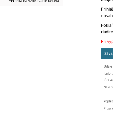
Prihláška na vzdelávanie učiteľa
Prihlá
obsahu
Pokiaľ
riadit
Pri vy
Závä
Údaje 
Junior
IČO: 4
číslo 
Poplat
Progra