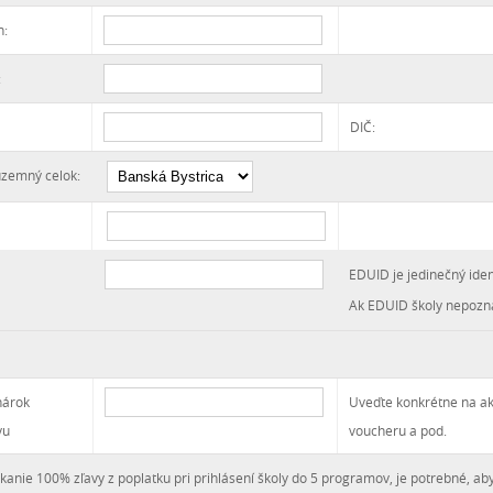
n:
:
DIČ:
územný celok:
EDUID je jedinečný ide
Ak EDUID školy nepozná
árok
Uveďte konkrétne na ak
vu
voucheru a pod.
skanie 100% zľavy z poplatku pri prihlásení školy do 5 programov, je potrebné, aby 