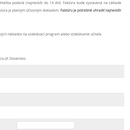
hláška podaná (najneskôr do 14 dní). Faktúra bude vystavená na základe
faktúra je platným účtovným dokladom.
Faktúru je potrebné uhradiť najneskôr
ových nákladov na vzdelávací program alebo vzdelávanie učiteľa.
iu JA Slovensko.