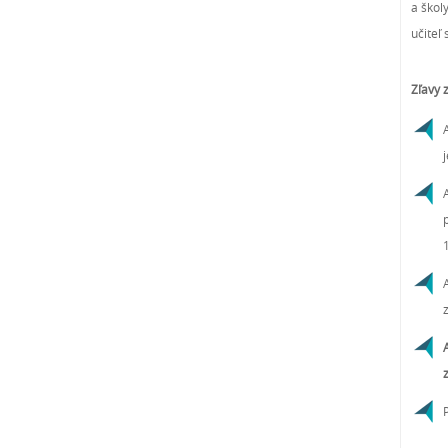
a škol
učiteľ
Zľavy 