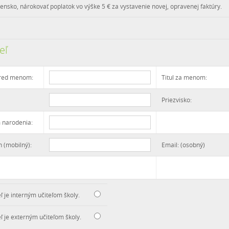
vensko, nárokovať poplatok vo výške 5 € za vystavenie novej, opravenej faktúry.
eľ
pred menom:
Titul za menom:
Priezvisko:
 narodenia:
n (mobilný):
Email: (osobný)
ľ je interným učiteľom školy.
eľ je externým učiteľom školy.