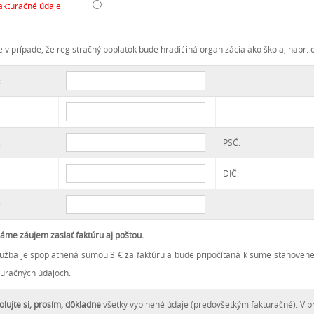
fakturačné údaje
e v prípade, že registračný poplatok bude hradiť iná organizácia ako škola, napr.
:
:
PSČ:
DIČ:
:
áme záujem zaslať faktúru aj poštou.
lužba je spoplatnená sumou 3 € za faktúru a bude pripočítaná k sume stanoven
turačných údajoch.
olujte si, prosím, dôkladne
všetky vyplnené údaje (predovšetkým fakturačné). V p