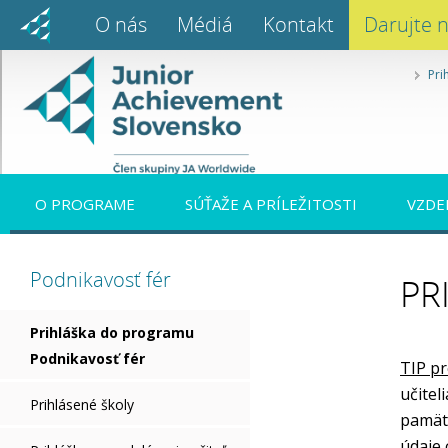
O nás
Médiá
Kontakt
Darujte 
Pri
O PROGRAME
SÚŤAŽE A PRÍLEŽITOSTI
VZDE
Podnikavosť fér
PR
Prihláška do programu
Podnikavosť fér
TIP pr
učitel
Prihlásené školy
pamätá
údaje 