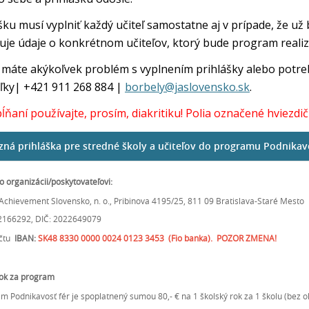
šku musí vyplniť každý učiteľ samostatne aj v prípade, že 
je údaje o konkrétnom učiteľov, ktorý bude program realiz
 máte akýkoľvek problém s vyplnením prihlášky alebo potr
eľky| +421 911 268 884 |
borbely@jaslovensko.sk
.
pĺňaní používajte, prosím, diakritiku! Polia označené hviezdi
zná prihláška pre stredné školy a učiteľov do programu Podnikavo
o organizácii/poskytovateľovi:
 Achievement Slovensko, n. o., Pribinova 4195/25, 811 09 Bratislava-Staré Mesto
2166292, DIČ: 2022649079
účtu
IBAN:
SK48 8330 0000 0024 0123 3453
(Fio banka). POZOR ZMENA!
ok za program
m Podnikavosť fér je spoplatnený sumou 80,- € na 1 školský rok za 1 školu (bez oh