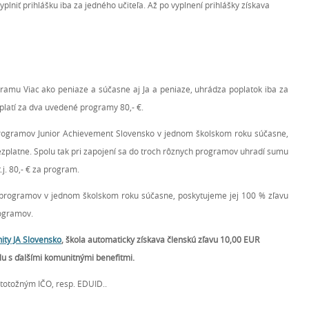
yplniť prihlášku iba za jedného učiteľa. Až po vyplnení prihlášky získava
ramu Viac ako peniaze a súčasne aj Ja a peniaze, uhrádza poplatok iba za
platí za dva uvedené programy 80,- €.
programov Junior Achievement Slovensko v jednom školskom roku súčasne,
zplatne. Spolu tak pri zapojení sa do troch rôznych programov uhradí sumu
.j. 80,- € za program.
h programov v jednom školskom roku súčasne, poskytujeme jej 100 % zľavu
rogramov.
ity JA Slovensko
, škola automaticky získava členskú zľavu 10,00 EUR
olu s ďalšími komunitnými benefitmi.
s totožným IČO, resp. EDUID..