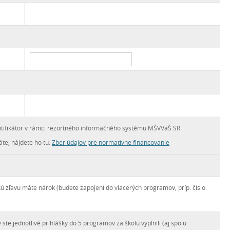
ntifikátor v rámci rezortného informačného systému MŠVVaŠ SR.
te, nájdete ho tu:
Zber údajov pre normatívne financovanie
ú zľavu máte nárok (budete zapojení do viacerých programov, príp. číslo
ste jednotlivé prihlášky do 5 programov za školu vyplnili (aj spolu