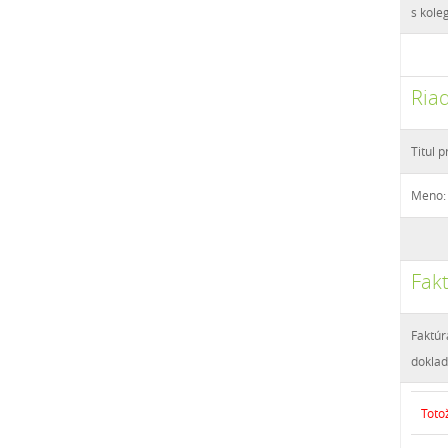
s kole
Riad
Titul 
Meno:
Fak
Faktúr
dokl
Toto