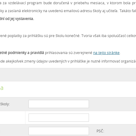
a za vzdelávací program bude doručená v priebehu mesiaca, v ktorom bola pri
šky a zaslaná elektronicky na uvedenú emailovú adresu školy aj učiteľa. Takáto 
dní od jej vystavenia.
ené poplatky za prihlášku sú pre školu konečné. Tvoria však iba spoluúčasť celk
tné podmienky a pravidlá
prihlasovania sú zverejnené
na tejto stránke
.
ade akejkoľvek zmeny údajov uvedených v prihláške je nutné informovať organizác
la
školy:
:
PSČ: