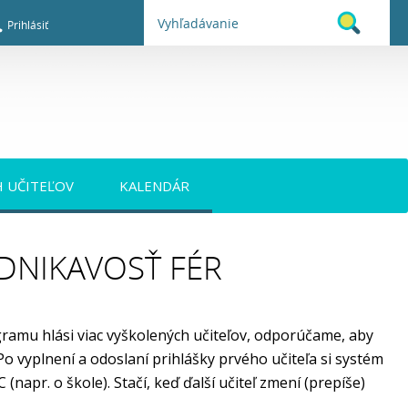
Prihlásiť
H UČITEĽOV
KALENDÁR
DNIKAVOSŤ FÉR
ogramu hlási viac vyškolených učiteľov, odporúčame, aby
Po vyplnení a odoslaní prihlášky prvého učiteľa si systém
apr. o škole). Stačí, keď ďalší učiteľ zmení (prepíše)