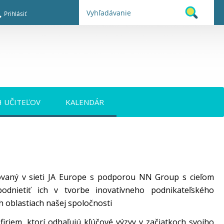
Prihlásiť
H UČITEĽOV
KALENDÁR
zovaný v sieti JA Europe s podporou NN Group s cieľom
dnietiť ich v tvorbe inovatívneho podnikateľského
h oblastiach našej spoločnosti
iriem, ktorí odhaľujú kľúčové výzvy v začiatkoch svojho