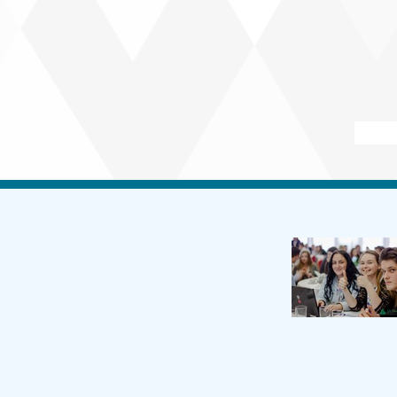
ripravili pre žiakov základných aj
webinárov. Bezplatne si ich