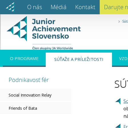
O nás
Médiá
Kontakt
Darujte 
Súť
O PROGRAME
VZD
SÚŤAŽE A PRÍLEŽITOSTI
Podnikavosť fér
SÚ
Social Innovation Relay
So
Friends of Bata
o
ná
Fr