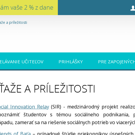
nám vaše 2 % z dane
aže a príležitosti
ELÁVANIE UČITEĽOV
PRIHLÁŠKY
PRE ZAPOJENÝC
ŤAŽE A PRÍLEŽITOSTI
cial Innovation Relay
(SIR) - medzinárodný projekt reali
boznámiť študentov s témou sociálneho podnikania, po
padu, zamerať sa na riešenie sociálnych potrieb vo viacerýc
iends of Baťa
– prípadové štúdie priekopníkov úspešných f